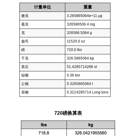
计量单位
重量
微克
3.265865064e+11 µg
毫克
326586506.4 mg
克
326586.5064 g
盎司
11520.0 oz
磅
720.0 lbs
千克
326.5865064 kg
英石
51.4285714286 st
短噸
0.36 ton
公顿
0.3265865064 t
長噸
0.3214285714 Long tons
720磅换算表