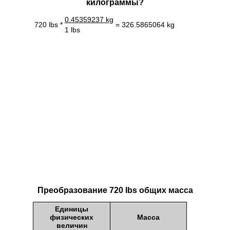
килограммы?
0.45359237 kg
720 lbs *
= 326.5865064 kg
1 lbs
Преобразование 720 lbs общих масса
Единицы
физических
Масса
величин