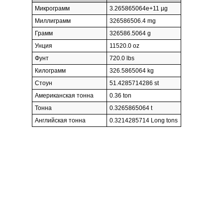
Микрограмм
3.265865064e+11 µg
Миллиграмм
326586506.4 mg
Грамм
326586.5064 g
Унция
11520.0 oz
Фунт
720.0 lbs
Килограмм
326.5865064 kg
Стоун
51.4285714286 st
Американская тонна
0.36 ton
Тонна
0.3265865064 t
Английская тонна
0.3214285714 Long tons