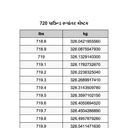
720 પાઉન્ડ રૂપાંતર કોષ્ટક