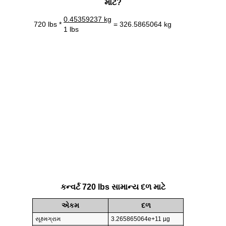
માટે?
0.45359237 kg
720 lbs *
= 326.5865064 kg
1 lbs
કન્વર્ટ 720 lbs સામાન્ય દળ માટે
એકમ
દળ
સૂક્ષ્મગ્રામ
3.265865064e+11 µg