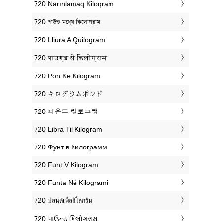
‎720 Narınlamaq Kiloqram
‎720 পাউন্ড মধ্যে কিলোগ্রাম
‎720 Lliura A Quilogram
‎720 पाउण्ड से किलोग्राम
‎720 Pon Ke Kilogram
‎720 キログラムポンド
‎720 파운드 킬로그램
‎720 Libra Til Kilogram
‎720 Фунт в Килограмм
‎720 Funt V Kilogram
‎720 Funta Në Kilogrami
‎720 ปอนด์เพื่อกิโลกรัม
‎720 પાઉન્ડ કિલોગ્રામ