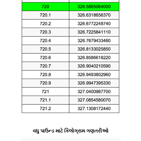
વધુ પાઉન્ડ માટે કિલોગ્રામ ગણતરીઓ