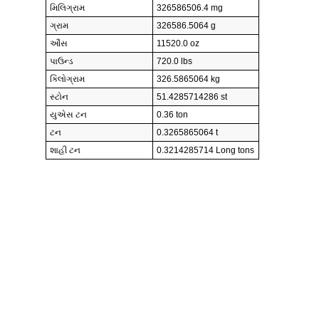
મિલિગ્રામ
326586506.4 mg
ગ્રામ
326586.5064 g
ઔંસ
11520.0 oz
પાઉન્ડ
720.0 lbs
કિલોગ્રામ
326.5865064 kg
સ્ટોન
51.4285714286 st
યુએસ ટન
0.36 ton
ટન
0.3265865064 t
શાહી ટન
0.3214285714 Long tons