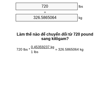
lbs
=
kg
Làm thế nào để chuyển đổi từ 720 pound
sang kilôgam?
0.45359237 kg
720 lbs *
= 326.5865064 kg
1 lbs