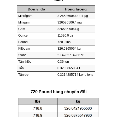
Đơn vị đo
Trọng lượng
Micrôgam
3.265865064e+11 µg
Miligam
326586506.4 mg
Gam
326586.5064 g
Ounce
11520.0 oz
Pound
720.0 lbs
Kilôgam
326.5865064 kg
Stone
51.4285714286 st
Tấn thiếu
0.36 ton
Tấn
0.3265865064 t
Tấn dư
0.3214285714 Long tons
720 Pound bảng chuyển đổi