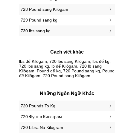
728 Pound sang Kilôgam
729 Pound sang kg
730 lbs sang kg
Cách viết khác
lbs để Kilôgam, 720 lbs sang Kilôgam, lbs để kg,
720 lbs sang kg, lb để Kilôgam, 720 lb sang
Kilôgam, Pound để kg, 720 Pound sang kg, Pound
để Kilôgam, 720 Pound sang Kilôgam
Những Ngôn Ngữ Khác
‎720 Pounds To Kg
‎720 Фунт в Килограм
‎720 Libra Na Kilogram