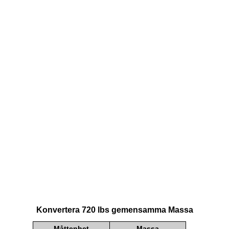
Konvertera 720 lbs gemensamma Massa
Måttenhet
Massa