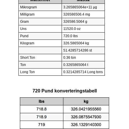
Mikrogram
3.265865064e+11 µg
Milligram
326586506.4 mg
Gram
326586.5064 g
Uns
11520.0 oz
Pund
720.0 lbs
Kilogram
326.5865064 kg
51.4285714286 st
Short Ton
0.36 ton
Ton
0.3265865064 t
Long Ton
0.3214285714 Long tons
720 Pund konverteringstabell