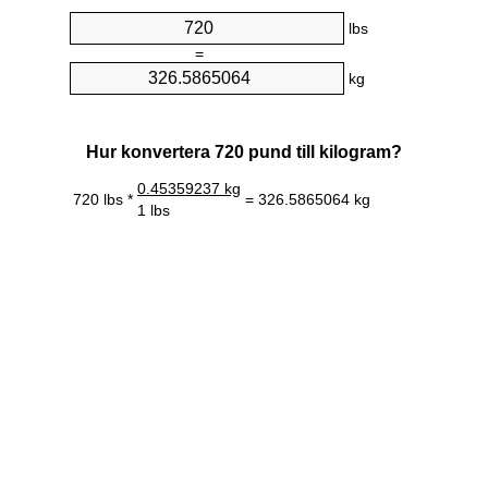
lbs
=
kg
Hur konvertera 720 pund till kilogram?
0.45359237 kg
720 lbs *
= 326.5865064 kg
1 lbs