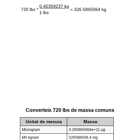
0.45359237 kg
720 lbs *
= 326.5865064 kg
1 lbs
Converteix 720 lbs de massa comuns
Unitat de mesura
Massa
Microgram
3.265865064e+11 µg
Mil·ligram
326586506.4 mg