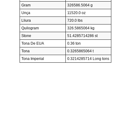
Gram
326586.5064 g
Unça
11520.0 oz
Lliura
720.0 lbs
Quilogram
326.5865064 kg
Stone
51.4285714286 st
Tona De EUA
0.36 ton
Tona
0.3265865064 t
Tona Imperial
0.3214285714 Long tons