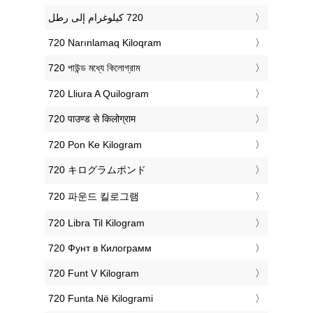
‎720 Narınlamaq Kiloqram
‎720 পাউন্ড মধ্যে কিলোগ্রাম
‎720 Lliura A Quilogram
‎720 पाउण्ड से किलोग्राम
‎720 Pon Ke Kilogram
‎720 キログラムポンド
‎720 파운드 킬로그램
‎720 Libra Til Kilogram
‎720 Фунт в Килограмм
‎720 Funt V Kilogram
‎720 Funta Në Kilogrami