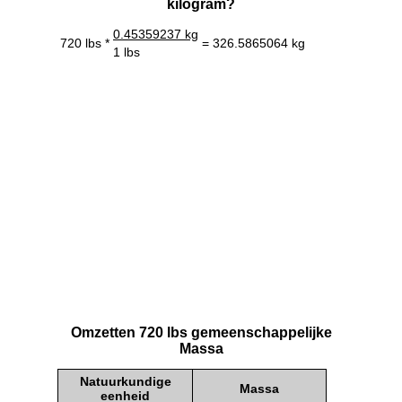
kilogram?
0.45359237 kg
720 lbs *
= 326.5865064 kg
1 lbs
Omzetten 720 lbs gemeenschappelijke
Massa
Natuurkundige
Massa
eenheid