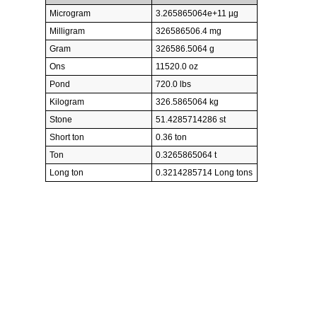
Microgram
3.265865064e+11 µg
Milligram
326586506.4 mg
Gram
326586.5064 g
Ons
11520.0 oz
Pond
720.0 lbs
Kilogram
326.5865064 kg
Stone
51.4285714286 st
Short ton
0.36 ton
Ton
0.3265865064 t
Long ton
0.3214285714 Long tons