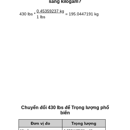
sang kilôgam?
0.45359237 kg
430 lbs *
= 195.0447191 kg
1 lbs
Chuyển đổi 430 lbs để Trọng lượng phổ
biến
Đơn vị đo
Trọng lượng