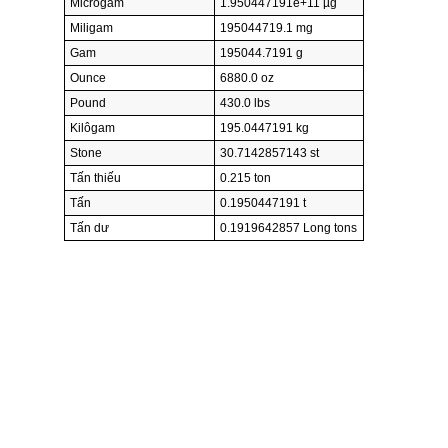
Micrôgam
1.950447191e+11 µg
Miligam
195044719.1 mg
Gam
195044.7191 g
Ounce
6880.0 oz
Pound
430.0 lbs
Kilôgam
195.0447191 kg
Stone
30.7142857143 st
Tấn thiếu
0.215 ton
Tấn
0.1950447191 t
Tấn dư
0.1919642857 Long tons