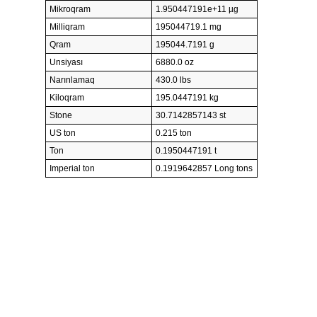
Mikroqram
1.950447191e+11 µg
Milliqram
195044719.1 mg
Qram
195044.7191 g
Unsiyası
6880.0 oz
Narınlamaq
430.0 lbs
Kiloqram
195.0447191 kg
Stone
30.7142857143 st
US ton
0.215 ton
Ton
0.1950447191 t
Imperial ton
0.1919642857 Long tons