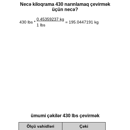
Necə kiloqrama 430 narınlamaq çevirmək
üçün necə?
0.45359237 kg
430 lbs *
= 195.0447191 kg
1 lbs
ümumi çəkilər 430 lbs çevirmək
Ölçü vahidləri
Çəki