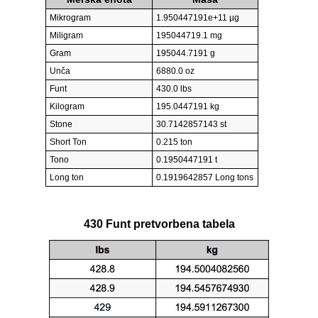
Mikrogram
1.950447191e+11 µg
Miligram
195044719.1 mg
Gram
195044.7191 g
Unča
6880.0 oz
Funt
430.0 lbs
Kilogram
195.0447191 kg
Stone
30.7142857143 st
Short Ton
0.215 ton
Tono
0.1950447191 t
Long ton
0.1919642857 Long tons
430 Funt pretvorbena tabela