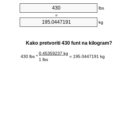
lbs
=
kg
Kako pretvoriti 430 funt na kilogram?
0.45359237 kg
430 lbs *
= 195.0447191 kg
1 lbs