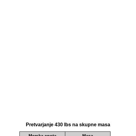
Pretvarjanje 430 lbs na skupne masa
Merska enota
Masa