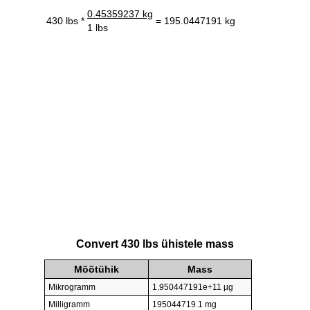
0.45359237 kg
430 lbs *
= 195.0447191 kg
1 lbs
Convert 430 lbs ühistele mass
Mõõtühik
Mass
Mikrogramm
1.950447191e+11 µg
Milligramm
195044719.1 mg