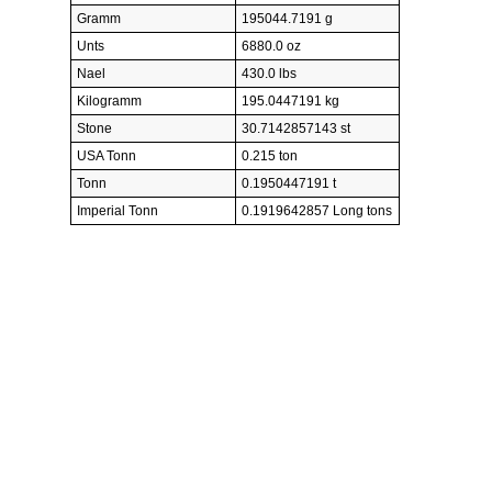
Gramm
195044.7191 g
Unts
6880.0 oz
Nael
430.0 lbs
Kilogramm
195.0447191 kg
Stone
30.7142857143 st
USA Tonn
0.215 ton
Tonn
0.1950447191 t
Imperial Tonn
0.1919642857 Long tons