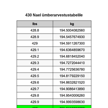
430 Nael ümberarvestustabelile