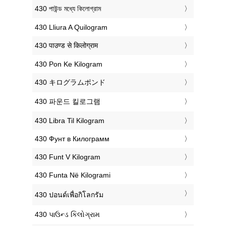
‎430 পাউন্ড মধ্যে কিলোগ্রাম
‎430 Lliura A Quilogram
‎430 पाउण्ड से किलोग्राम
‎430 Pon Ke Kilogram
‎430 キログラムポンド
‎430 파운드 킬로그램
‎430 Libra Til Kilogram
‎430 Фунт в Килограмм
‎430 Funt V Kilogram
‎430 Funta Në Kilogrami
‎430 ปอนด์เพื่อกิโลกรัม
‎430 પાઉન્ડ કિલોગ્રામ