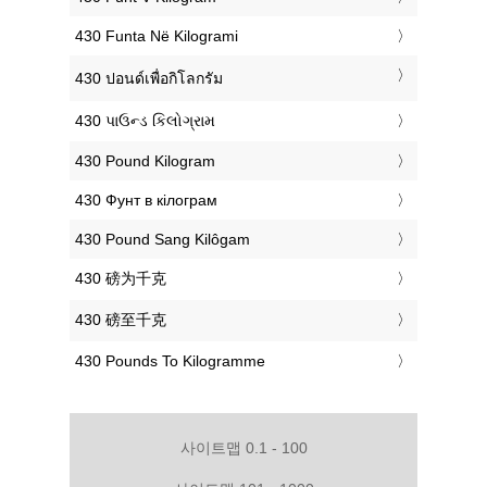
‎430 Funta Në Kilogrami
‎430 ปอนด์เพื่อกิโลกรัม
‎430 પાઉન્ડ કિલોગ્રામ
‎430 Pound Kilogram
‎430 Фунт в кілограм
‎430 Pound Sang Kilôgam
‎430 磅为千克
‎430 磅至千克
‎430 Pounds To Kilogramme
사이트맵 0.1 - 100