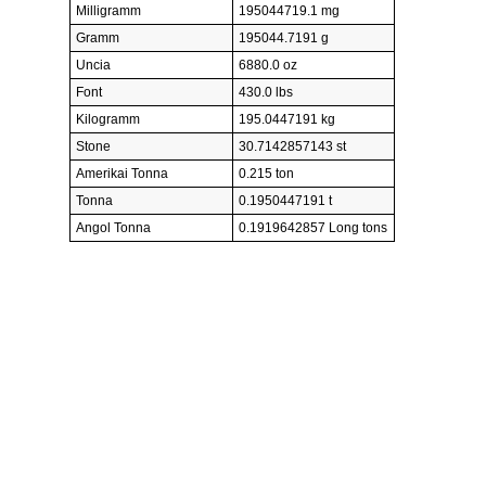
Milligramm
195044719.1 mg
Gramm
195044.7191 g
Uncia
6880.0 oz
Font
430.0 lbs
Kilogramm
195.0447191 kg
Stone
30.7142857143 st
Amerikai Tonna
0.215 ton
Tonna
0.1950447191 t
Angol Tonna
0.1919642857 Long tons