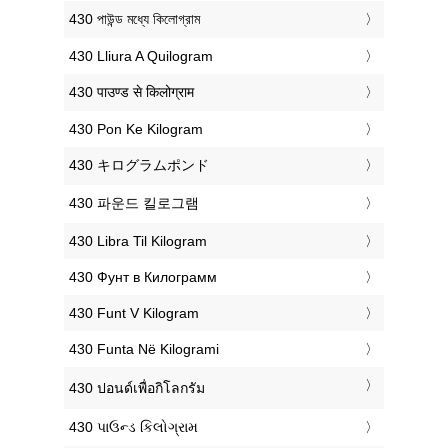
‎430 পাউন্ড মধ্যে কিলোগ্রাম
‎430 Lliura A Quilogram
‎430 पाउण्ड से किलोग्राम
‎430 Pon Ke Kilogram
‎430 キログラムポンド
‎430 파운드 킬로그램
‎430 Libra Til Kilogram
‎430 Фунт в Килограмм
‎430 Funt V Kilogram
‎430 Funta Në Kilogrami
‎430 ปอนด์เพื่อกิโลกรัม
‎430 પાઉન્ડ કિલોગ્રામ