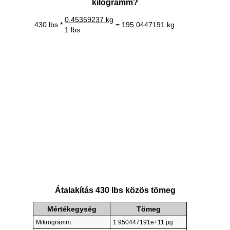
kilogramm?
0.45359237 kg
430 lbs *
= 195.0447191 kg
1 lbs
Átalakítás 430 lbs közös tömeg
Mértékegység
Tömeg
Mikrogramm
1.950447191e+11 µg