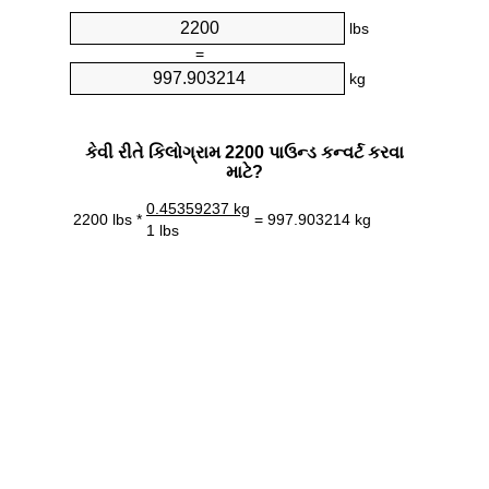
lbs
=
kg
કેવી રીતે કિલોગ્રામ 2200 પાઉન્ડ કન્વર્ટ કરવા
માટે?
0.45359237 kg
2200 lbs *
= 997.903214 kg
1 lbs