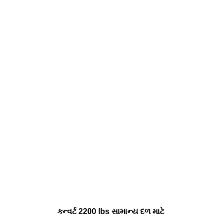
કન્વર્ટ 2200 lbs સામાન્ય દળ માટે