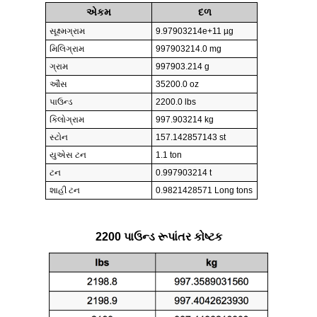
એકમ
દળ
સૂક્ષ્મગ્રામ
9.97903214e+11 µg
મિલિગ્રામ
997903214.0 mg
ગ્રામ
997903.214 g
ઔંસ
35200.0 oz
પાઉન્ડ
2200.0 lbs
કિલોગ્રામ
997.903214 kg
સ્ટોન
157.142857143 st
યુએસ ટન
1.1 ton
ટન
0.997903214 t
શાહી ટન
0.9821428571 Long tons
2200 પાઉન્ડ રૂપાંતર કોષ્ટક