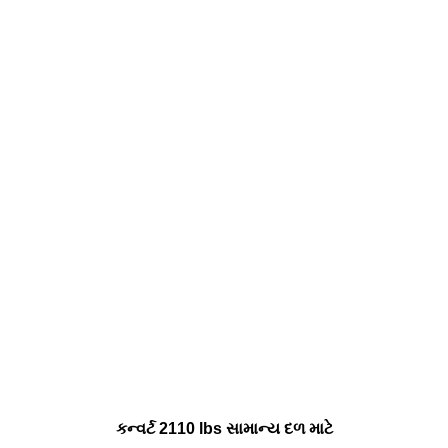
કન્વર્ટ 2110 lbs સામાન્ય દળ માટે