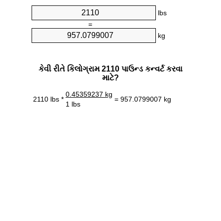
lbs
=
kg
કેવી રીતે કિલોગ્રામ 2110 પાઉન્ડ કન્વર્ટ કરવા
માટે?
0.45359237 kg
2110 lbs *
= 957.0799007 kg
1 lbs