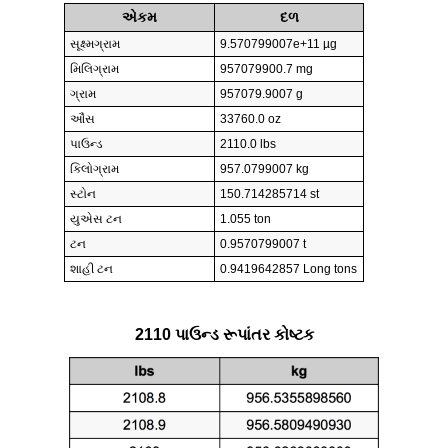
એકમ
દળ
સૂક્ષ્મગ્રામ
9.570799007e+11 µg
મિલિગ્રામ
957079900.7 mg
ગ્રામ
957079.9007 g
ઔંસ
33760.0 oz
પાઉન્ડ
2110.0 lbs
કિલોગ્રામ
957.0799007 kg
સ્ટોન
150.714285714 st
યુએસ ટન
1.055 ton
ટન
0.9570799007 t
શાહી ટન
0.9419642857 Long tons
2110 પાઉન્ડ રૂપાંતર કોષ્ટક