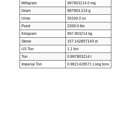
Milligram
997903214.0 mg
Gram
997903.214 g
Unse
35200.0 oz
Pund
2200.0 lbs
Kilogram
997.903214 kg
Stone
157.142857143 st
US Ton
1.1 ton
Ton
0.997903214 t
Imperial Ton
0.9821428571 Long tons