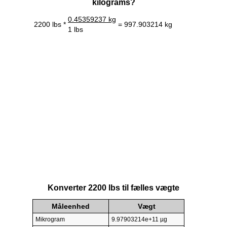
kilograms?
0.45359237 kg
2200 lbs *
= 997.903214 kg
1 lbs
Konverter 2200 lbs til fælles vægte
Måleenhed
Vægt
Mikrogram
9.97903214e+11 µg