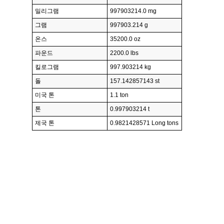
밀리그램
997903214.0 mg
그램
997903.214 g
온스
35200.0 oz
파운드
2200.0 lbs
킬로그램
997.903214 kg
돌
157.142857143 st
미국 톤
1.1 ton
톤
0.997903214 t
제국 톤
0.9821428571 Long tons