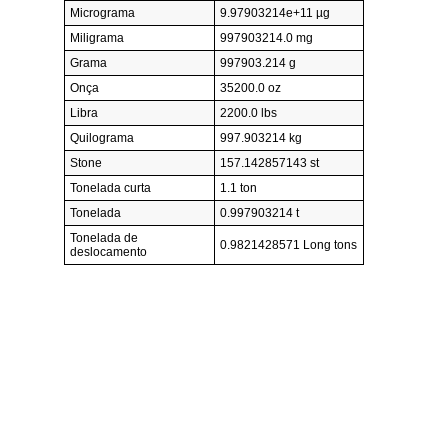
Micrograma
9.97903214e+11 µg
Miligrama
997903214.0 mg
Grama
997903.214 g
Onça
35200.0 oz
Libra
2200.0 lbs
Quilograma
997.903214 kg
Stone
157.142857143 st
Tonelada curta
1.1 ton
Tonelada
0.997903214 t
Tonelada de
0.9821428571 Long tons
deslocamento