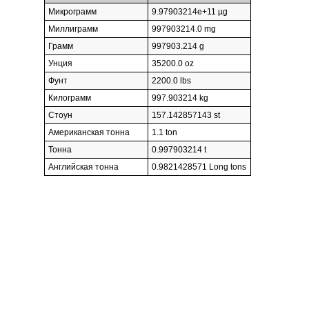
Микрограмм
9.97903214e+11 µg
Миллиграмм
997903214.0 mg
Грамм
997903.214 g
Унция
35200.0 oz
Фунт
2200.0 lbs
Килограмм
997.903214 kg
Стоун
157.142857143 st
Американская тонна
1.1 ton
Тонна
0.997903214 t
Английская тонна
0.9821428571 Long tons