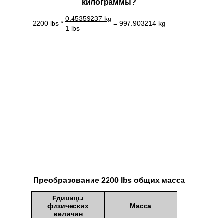
килограммы?
0.45359237 kg
2200 lbs *
= 997.903214 kg
1 lbs
Преобразование 2200 lbs общих масса
Единицы
физических
Масса
величин