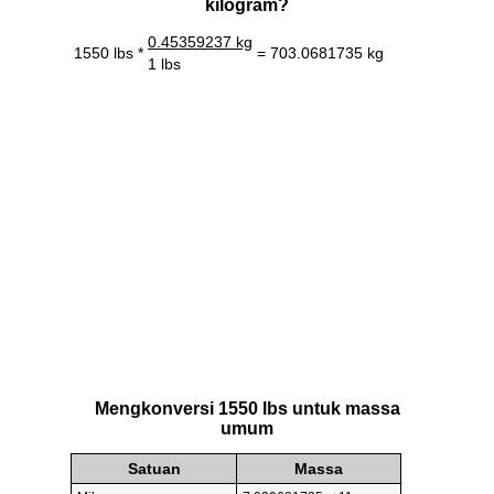
kilogram?
0.45359237 kg
1550 lbs *
= 703.0681735 kg
1 lbs
Mengkonversi 1550 lbs untuk massa
umum
Satuan
Massa