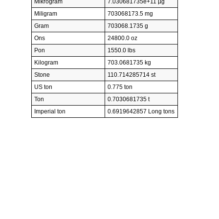
Mikrogram
7.030681735e+11 µg
Miligram
703068173.5 mg
Gram
703068.1735 g
Ons
24800.0 oz
Pon
1550.0 lbs
Kilogram
703.0681735 kg
Stone
110.714285714 st
US ton
0.775 ton
Ton
0.7030681735 t
Imperial ton
0.6919642857 Long tons