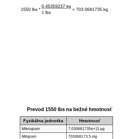
0.45359237 kg
1550 lbs *
= 703.0681735 kg
1 lbs
Prevod 1550 lbs na bežné hmotnosť
Fyzikálna jednotka
Hmotnosť
Mikrogram
7.030681735e+11 µg
Miligram
703068173.5 mg