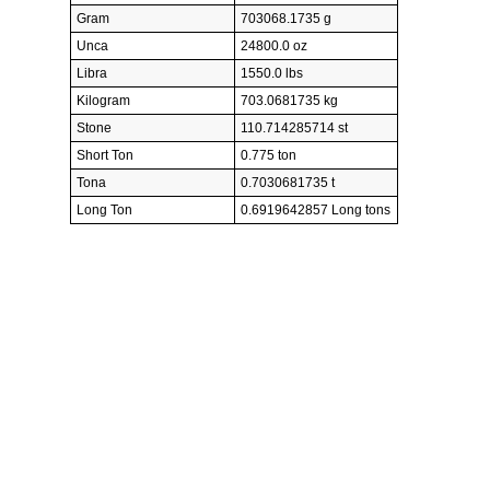
Gram
703068.1735 g
Unca
24800.0 oz
Libra
1550.0 lbs
Kilogram
703.0681735 kg
Stone
110.714285714 st
Short Ton
0.775 ton
Tona
0.7030681735 t
Long Ton
0.6919642857 Long tons