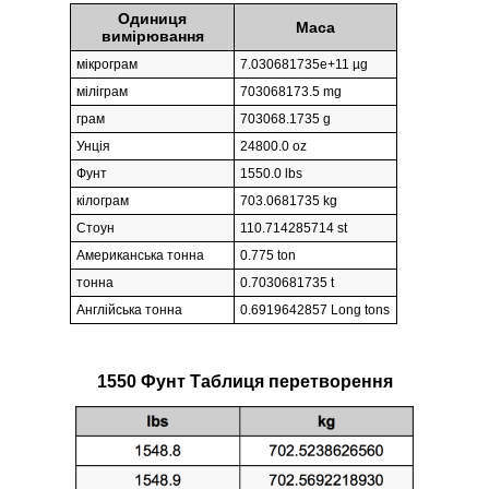
Одиниця
Маса
вимірювання
мікрограм
7.030681735e+11 µg
міліграм
703068173.5 mg
грам
703068.1735 g
Унція
24800.0 oz
Фунт
1550.0 lbs
кілограм
703.0681735 kg
Стоун
110.714285714 st
Американська тонна
0.775 ton
тонна
0.7030681735 t
Англійська тонна
0.6919642857 Long tons
1550 Фунт Таблиця перетворення