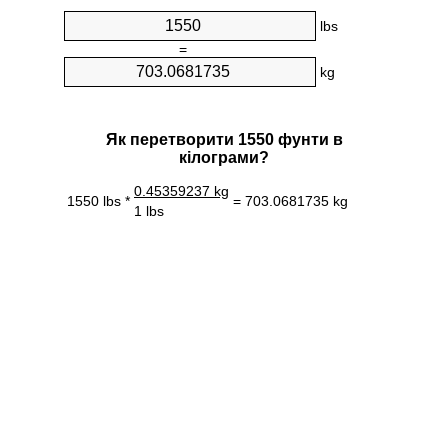
lbs
=
kg
Як перетворити 1550 фунти в
кілограми?
0.45359237 kg
1550 lbs *
= 703.0681735 kg
1 lbs