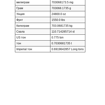
милиграм
703068173.5 mg
Грам
703068.1735 g
Унция
24800.0 oz
Фунт
1550.0 lbs
Килограм
703.0681735 kg
Скала
110.714285714 st
US тон
0.775 ton
тон
0.7030681735 t
Imperial тон
0.6919642857 Long tons