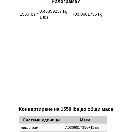
килограмa?
0.45359237 kg
1550 lbs *
= 703.0681735 kg
1 lbs
Конвертиране на 1550 lbs до общи маса
Системи единици
Маса
микрограм
7.030681735e+11 µg