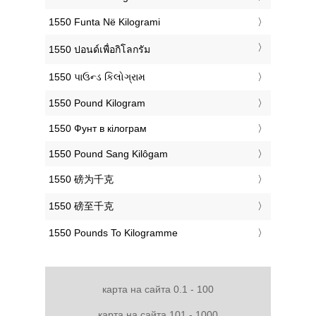
‎1550 Funta Në Kilogrami
‎1550 ปอนด์เพื่อกิโลกรัม
‎1550 પાઉન્ડ કિલોગ્રામ
‎1550 Pound Kilogram
‎1550 Фунт в кілограм
‎1550 Pound Sang Kilôgam
‎1550 磅为千克
‎1550 磅至千克
‎1550 Pounds To Kilogramme
карта на сайта 0.1 - 100
карта на сайта 101 - 1000