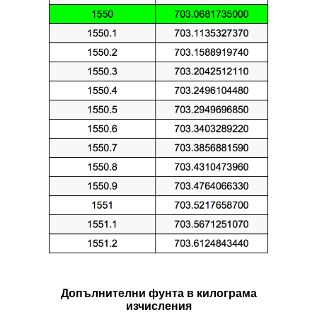
Допълнителни фунтa в килограмa
изчисления