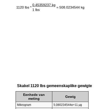
0.45359237 kg
1120 lbs *
= 508.0234544 kg
1 lbs
Skakel 1120 lbs gemeenskaplike gewigte
Eenhede van
Gewig
meting
Mikrogram
5.080234544e+11 µg