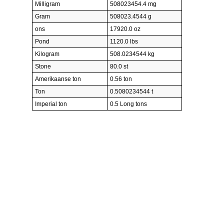
Milligram
508023454.4 mg
Gram
508023.4544 g
ons
17920.0 oz
Pond
1120.0 lbs
Kilogram
508.0234544 kg
Stone
80.0 st
Amerikaanse ton
0.56 ton
Ton
0.5080234544 t
Imperial ton
0.5 Long tons