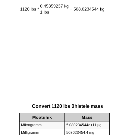
0.45359237 kg
1120 lbs *
= 508.0234544 kg
1 lbs
Convert 1120 lbs ühistele mass
Mõõtühik
Mass
Mikrogramm
5.080234544e+11 µg
Milligramm
508023454.4 mg