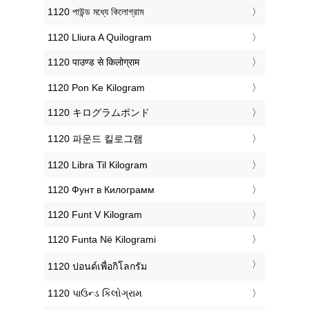
‎1120 পাউন্ড মধ্যে কিলোগ্রাম
‎1120 Lliura A Quilogram
‎1120 पाउण्ड से किलोग्राम
‎1120 Pon Ke Kilogram
‎1120 キログラムポンド
‎1120 파운드 킬로그램
‎1120 Libra Til Kilogram
‎1120 Фунт в Килограмм
‎1120 Funt V Kilogram
‎1120 Funta Në Kilogrami
‎1120 ปอนด์เพื่อกิโลกรัม
‎1120 પાઉન્ડ કિલોગ્રામ