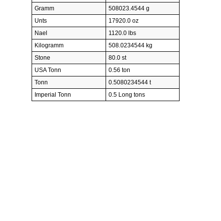
Gramm
508023.4544 g
Unts
17920.0 oz
Nael
1120.0 lbs
Kilogramm
508.0234544 kg
Stone
80.0 st
USA Tonn
0.56 ton
Tonn
0.5080234544 t
Imperial Tonn
0.5 Long tons