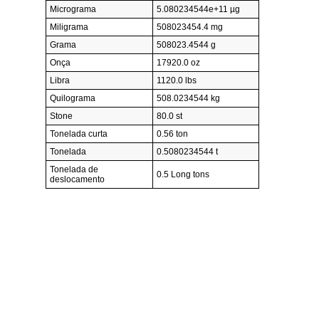
Micrograma
5.080234544e+11 µg
Miligrama
508023454.4 mg
Grama
508023.4544 g
Onça
17920.0 oz
Libra
1120.0 lbs
Quilograma
508.0234544 kg
Stone
80.0 st
Tonelada curta
0.56 ton
Tonelada
0.5080234544 t
Tonelada de
0.5 Long tons
deslocamento