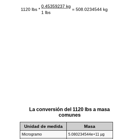
0.45359237 kg
1120 lbs *
= 508.0234544 kg
1 lbs
La conversión del 1120 lbs a masa
comunes
Unidad de medida
Masa
Microgramo
5.080234544e+11 µg