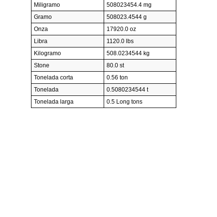
Miligramo
508023454.4 mg
Gramo
508023.4544 g
Onza
17920.0 oz
Libra
1120.0 lbs
Kilogramo
508.0234544 kg
Stone
80.0 st
Tonelada corta
0.56 ton
Tonelada
0.5080234544 t
Tonelada larga
0.5 Long tons