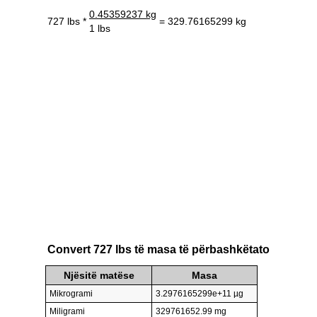
0.45359237 kg
727 lbs *
= 329.76165299 kg
1 lbs
Convert 727 lbs të masa të përbashkëtato
Njësitë matëse
Masa
Mikrogrami
3.2976165299e+11 µg
Miligrami
329761652.99 mg