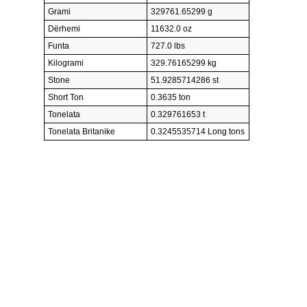
Grami
329761.65299 g
Dërhemi
11632.0 oz
Funta
727.0 lbs
Kilogrami
329.76165299 kg
Stone
51.9285714286 st
Short Ton
0.3635 ton
Tonelata
0.329761653 t
Tonelata Britanike
0.3245535714 Long tons