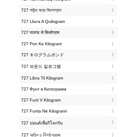
‎727 পাউন্ড মধ্যে কিলোগ্রাম
‎727 Lliura A Quilogram
‎727 पाउण्ड से किलोग्राम
‎727 Pon Ke Kilogram
‎727 キログラムポンド
‎727 파운드 킬로그램
‎727 Libra Til Kilogram
‎727 Фунт в Килограмм
‎727 Funt V Kilogram
‎727 Funta Në Kilogrami
‎727 ปอนด์เพื่อกิโลกรัม
‎727 પાઉન્ડ કિલોગ્રામ