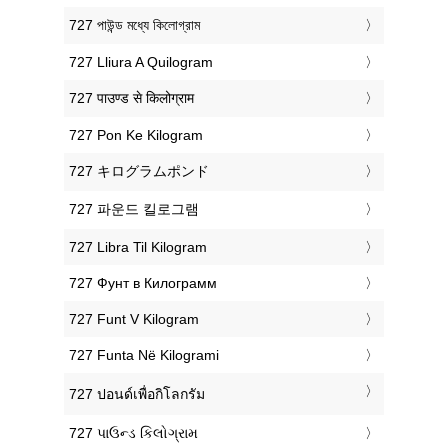
‎727 পাউন্ড মধ্যে কিলোগ্রাম
‎727 Lliura A Quilogram
‎727 पाउण्ड से किलोग्राम
‎727 Pon Ke Kilogram
‎727 キログラムポンド
‎727 파운드 킬로그램
‎727 Libra Til Kilogram
‎727 Фунт в Килограмм
‎727 Funt V Kilogram
‎727 Funta Në Kilogrami
‎727 ปอนด์เพื่อกิโลกรัม
‎727 પાઉન્ડ કિલોગ્રામ