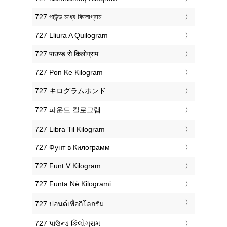
‎727 পাউন্ড মধ্যে কিলোগ্রাম
‎727 Lliura A Quilogram
‎727 पाउण्ड से किलोग्राम
‎727 Pon Ke Kilogram
‎727 キログラムポンド
‎727 파운드 킬로그램
‎727 Libra Til Kilogram
‎727 Фунт в Килограмм
‎727 Funt V Kilogram
‎727 Funta Në Kilogrami
‎727 ปอนด์เพื่อกิโลกรัม
‎727 પાઉન્ડ કિલોગ્રામ