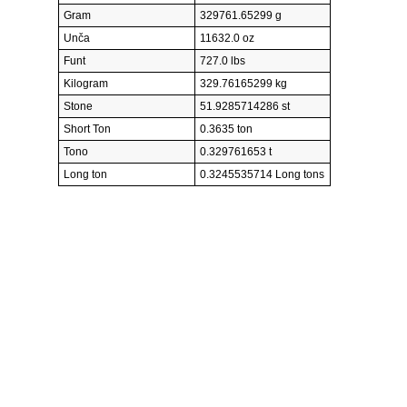
Gram
329761.65299 g
Unča
11632.0 oz
Funt
727.0 lbs
Kilogram
329.76165299 kg
Stone
51.9285714286 st
Short Ton
0.3635 ton
Tono
0.329761653 t
Long ton
0.3245535714 Long tons