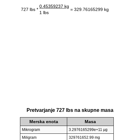
0.45359237 kg
727 lbs *
= 329.76165299 kg
1 lbs
Pretvarjanje 727 lbs na skupne masa
Merska enota
Masa
Mikrogram
3.2976165299e+11 µg
Miligram
329761652.99 mg