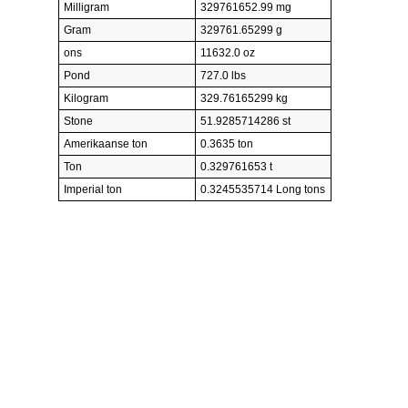
Milligram
329761652.99 mg
Gram
329761.65299 g
ons
11632.0 oz
Pond
727.0 lbs
Kilogram
329.76165299 kg
Stone
51.9285714286 st
Amerikaanse ton
0.3635 ton
Ton
0.329761653 t
Imperial ton
0.3245535714 Long tons