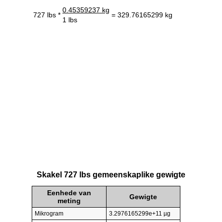
0.45359237 kg
727 lbs *
= 329.76165299 kg
1 lbs
Skakel 727 lbs gemeenskaplike gewigte
Eenhede van
Gewigte
meting
Mikrogram
3.2976165299e+11 µg