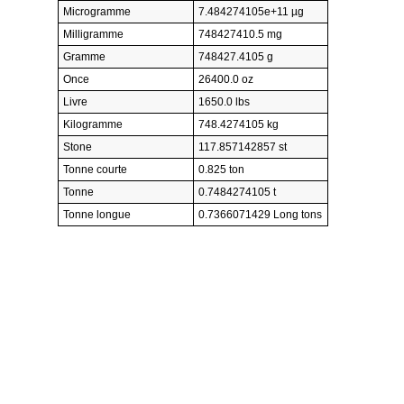
Microgramme
7.484274105e+11 µg
Milligramme
748427410.5 mg
Gramme
748427.4105 g
Once
26400.0 oz
Livre
1650.0 lbs
Kilogramme
748.4274105 kg
Stone
117.857142857 st
Tonne courte
0.825 ton
Tonne
0.7484274105 t
Tonne longue
0.7366071429 Long tons