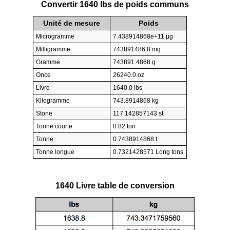
Convertir 1640 lbs de poids communs
Unité de mesure
Poids
Microgramme
7.438914868e+11 µg
Milligramme
743891486.8 mg
Gramme
743891.4868 g
Once
26240.0 oz
Livre
1640.0 lbs
Kilogramme
743.8914868 kg
Stone
117.142857143 st
Tonne courte
0.82 ton
Tonne
0.7438914868 t
Tonne longue
0.7321428571 Long tons
1640 Livre table de conversion