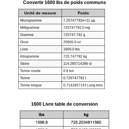
Convertir 1600 lbs de poids communs
Unité de mesure
Poids
Microgramme
7.25747792e+11 µg
Milligramme
725747792.0 mg
Gramme
725747.792 g
Once
25600.0 oz
Livre
1600.0 lbs
Kilogramme
725.747792 kg
Stone
114.285714286 st
Tonne courte
0.8 ton
Tonne
0.725747792 t
Tonne longue
0.7142857143 Long tons
1600 Livre table de conversion