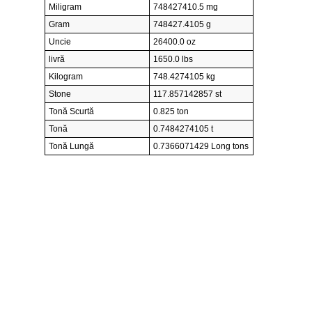
Miligram
748427410.5 mg
Gram
748427.4105 g
Uncie
26400.0 oz
livră
1650.0 lbs
Kilogram
748.4274105 kg
Stone
117.857142857 st
Tonă Scurtă
0.825 ton
Tonă
0.7484274105 t
Tonă Lungă
0.7366071429 Long tons