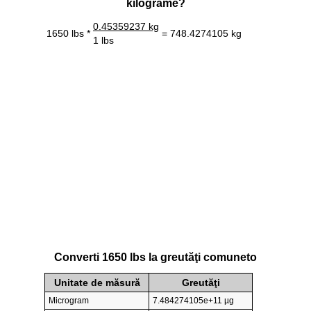
kilograme?
0.45359237 kg
1650 lbs *
= 748.4274105 kg
1 lbs
Converti 1650 lbs la greutăţi comuneto
Unitate de măsură
Greutăţi
Microgram
7.484274105e+11 µg