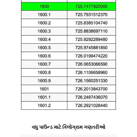
વધુ પાઉન્ડ માટે કિલોગ્રામ ગણતરીઓ