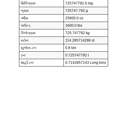
મિલિગ્રામ
725747792.0 mg
ગ્રામ
725747.792 g
ઔંસ
25600.0 oz
પાઉન્ડ
1600.0 lbs
કિલોગ્રામ
725.747792 kg
સ્ટોન
114.285714286 st
યુએસ ટન
0.8 ton
ટન
0.725747792 t
શાહી ટન
0.7142857143 Long tons