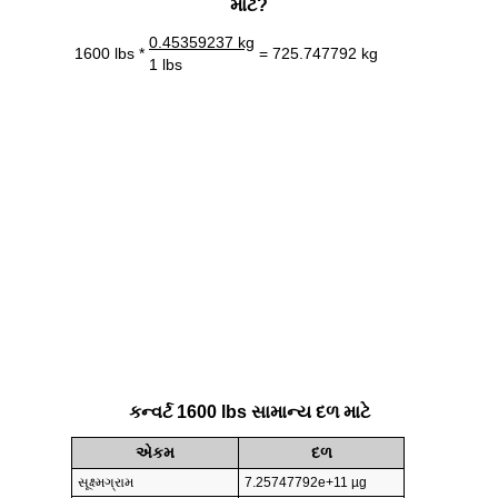
માટે?
0.45359237 kg
1600 lbs *
= 725.747792 kg
1 lbs
કન્વર્ટ 1600 lbs સામાન્ય દળ માટે
એકમ
દળ
સૂક્ષ્મગ્રામ
7.25747792e+11 µg