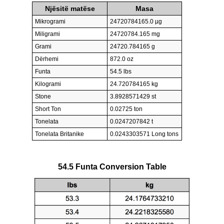
Njësitë matëse
Masa
Mikrogrami
24720784165.0 µg
Miligrami
24720784.165 mg
Grami
24720.784165 g
Dërhemi
872.0 oz
Funta
54.5 lbs
Kilogrami
24.720784165 kg
Stone
3.8928571429 st
Short Ton
0.02725 ton
Tonelata
0.0247207842 t
Tonelata Britanike
0.0243303571 Long tons
54.5 Funta Conversion Table