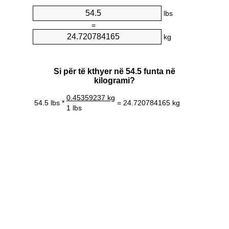
lbs
=
kg
Si për të kthyer në 54.5 funta në
kilogrami?
0.45359237 kg
54.5 lbs *
= 24.720784165 kg
1 lbs