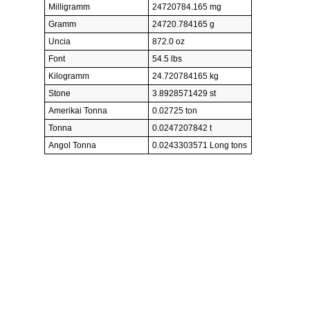
Milligramm
24720784.165 mg
Gramm
24720.784165 g
Uncia
872.0 oz
Font
54.5 lbs
Kilogramm
24.720784165 kg
Stone
3.8928571429 st
Amerikai Tonna
0.02725 ton
Tonna
0.0247207842 t
Angol Tonna
0.0243303571 Long tons