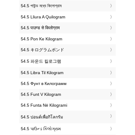
‎54.5 পাউন্ড মধ্যে কিলোগ্রাম
‎54.5 Lliura A Quilogram
‎54.5 पाउण्ड से किलोग्राम
‎54.5 Pon Ke Kilogram
‎54.5 キログラムポンド
‎54.5 파운드 킬로그램
‎54.5 Libra Til Kilogram
‎54.5 Фунт в Килограмм
‎54.5 Funt V Kilogram
‎54.5 Funta Në Kilogrami
‎54.5 ปอนด์เพื่อกิโลกรัม
‎54.5 પાઉન્ડ કિલોગ્રામ