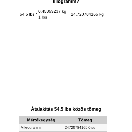
kilogramm?
0.45359237 kg
54.5 lbs *
= 24.720784165 kg
1 lbs
Átalakítás 54.5 lbs közös tömeg
Mértékegység
Tömeg
Mikrogramm
24720784165.0 µg