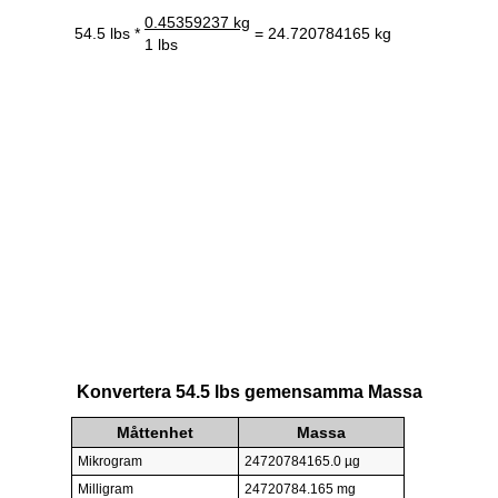
0.45359237 kg
54.5 lbs *
= 24.720784165 kg
1 lbs
Konvertera 54.5 lbs gemensamma Massa
Måttenhet
Massa
Mikrogram
24720784165.0 µg
Milligram
24720784.165 mg