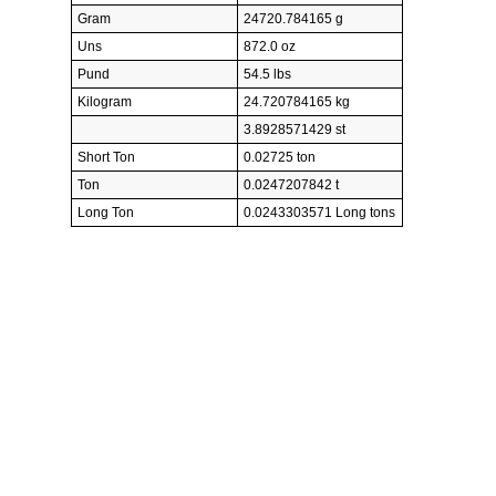
Gram
24720.784165 g
Uns
872.0 oz
Pund
54.5 lbs
Kilogram
24.720784165 kg
3.8928571429 st
Short Ton
0.02725 ton
Ton
0.0247207842 t
Long Ton
0.0243303571 Long tons