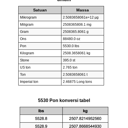
Satuan
Massa
Mikrogram
2.5083658061e+12 µg
Miligram
2508365806.1 mg
Gram
2508365.8061 g
Ons
88480.0 oz
Pon
5530.0 lbs
Kilogram
2508.3658061 kg
Stone
395.0 st
US ton
2.765 ton
Ton
2.5083658061 t
Imperial ton
2.46875 Long tons
5530 Pon konversi tabel