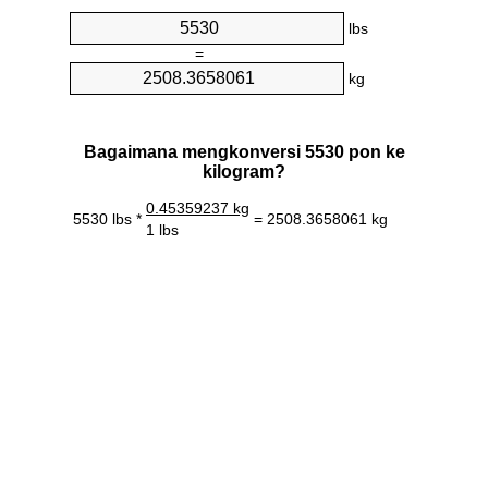
lbs
=
kg
Bagaimana mengkonversi 5530 pon ke
kilogram?
0.45359237 kg
5530 lbs *
= 2508.3658061 kg
1 lbs