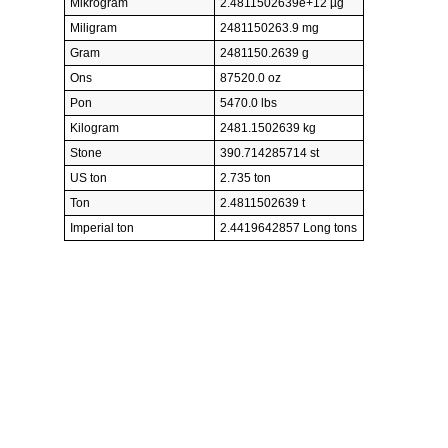
Mikrogram
2.4811502639e+12 µg
Miligram
2481150263.9 mg
Gram
2481150.2639 g
Ons
87520.0 oz
Pon
5470.0 lbs
Kilogram
2481.1502639 kg
Stone
390.714285714 st
US ton
2.735 ton
Ton
2.4811502639 t
Imperial ton
2.4419642857 Long tons