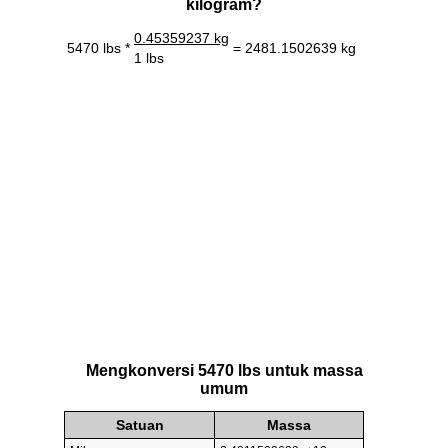
kilogram?
0.45359237 kg
5470 lbs *
= 2481.1502639 kg
1 lbs
Mengkonversi 5470 lbs untuk massa
umum
Satuan
Massa