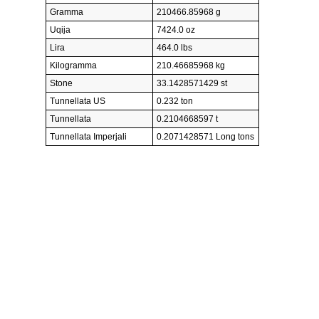
Gramma
210466.85968 g
Uqija
7424.0 oz
Lira
464.0 lbs
Kilogramma
210.46685968 kg
Stone
33.1428571429 st
Tunnellata US
0.232 ton
Tunnellata
0.2104668597 t
Tunnellata Imperjali
0.2071428571 Long tons