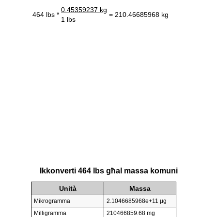
0.45359237 kg
464 lbs *
= 210.46685968 kg
1 lbs
Ikkonverti 464 lbs għal massa komuni
Unità
Massa
Mikrogramma
2.1046685968e+11 µg
Milligramma
210466859.68 mg