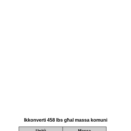
Ikkonverti 458 lbs għal massa komuni
Unità
Massa