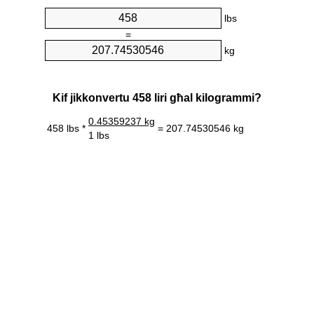
lbs
=
kg
Kif jikkonvertu 458 liri għal kilogrammi?
0.45359237 kg
458 lbs *
= 207.74530546 kg
1 lbs