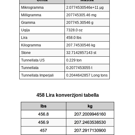
Mikrogramma
2.0774530546e+11 µg
Milligramma
207745305.46 mg
Gramma
207745.30546 g
Uqija
7328.0 oz
Lira
458.0 lbs
Kilogramma
207.74530546 kg
Stone
32.7142857143 st
Tunnellata US
0.229 ton
Tunnellata
0.2077453055 t
Tunnellata Imperjali
0.2044642857 Long tons
458 Lira konverżjoni tabella