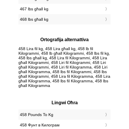
467 lbs għall kg
468 lbs għall kg
Ortografija alternattiva
458 Lira fil kg, 458 Lira għall kg, 458 lb fil
Kilogrammi, 458 lb għall Kilogrammi, 458 lbs fil kg,
458 lbs għall kg, 458 Lira fil Kilogrammi, 458 Lira
għall Kilogrammi, 458 Liri fil Kilogrammi, 458 Liri
għall Kilogrammi, 458 Liri fil Kilogramma, 458 Liri
għall Kilogramma, 458 lbs fil Kilogrammi, 458 lbs
għall Kilogrammi, 458 Lira fil Kilogramma, 458 Lira
għall Kilogramma, 458 lbs fil Kilogramma, 458 lbs
għall Kilogramma
Lingwi Oħra
‎458 Pounds To Kg
‎458 Фунт в Килограм