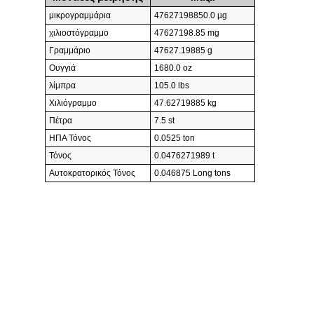
μικρογραμμάρια
47627198850.0 µg
χιλιοστόγραμμο
47627198.85 mg
Γραμμάριο
47627.19885 g
Ουγγιά
1680.0 oz
λίμπρα
105.0 lbs
Χιλιόγραμμο
47.62719885 kg
Πέτρα
7.5 st
ΗΠΑ Τόνος
0.0525 ton
Τόνος
0.0476271989 t
Αυτοκρατορικός Τόνος
0.046875 Long tons