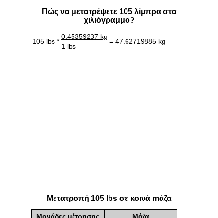
Πώς να μετατρέψετε 105 λίμπρα στα
χιλιόγραμμο?
0.45359237 kg
105 lbs *
= 47.62719885 kg
1 lbs
Μετατροπή 105 lbs σε κοινά mάζα
Μονάδες μέτρησης
Mάζα