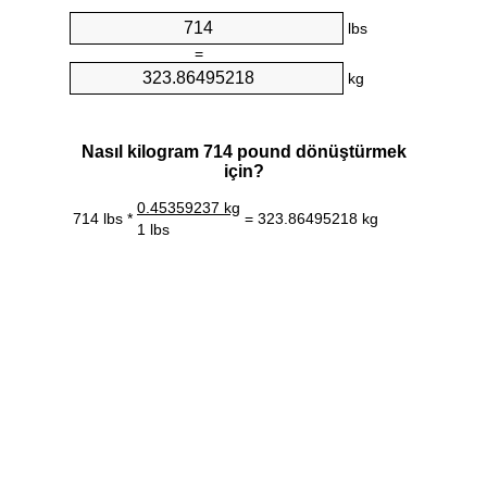
lbs
=
kg
Nasıl kilogram 714 pound dönüştürmek
için?
0.45359237 kg
714 lbs *
= 323.86495218 kg
1 lbs