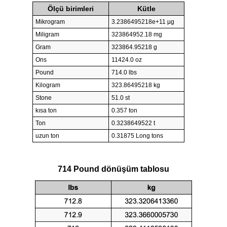
Ölçü birimleri
Kütle
Mikrogram
3.2386495218e+11 µg
Miligram
323864952.18 mg
Gram
323864.95218 g
Ons
11424.0 oz
Pound
714.0 lbs
Kilogram
323.86495218 kg
Stone
51.0 st
kısa ton
0.357 ton
Ton
0.3238649522 t
uzun ton
0.31875 Long tons
714 Pound dönüşüm tablosu