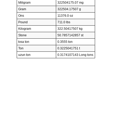
Miligram
322504175.07 mg
Gram
322504.17507 g
Ons
11376.0 oz
Pound
711.0 lbs
Kilogram
322.50417507 kg
Stone
50.7857142857 st
kısa ton
0.3555 ton
Ton
0.3225041751 t
uzun ton
0.3174107143 Long tons