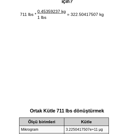
için?
0.45359237 kg
711 lbs *
= 322.50417507 kg
1 lbs
Ortak Kütle 711 lbs dönüştürmek
Ölçü birimleri
Kütle
Mikrogram
3.2250417507e+11 µg