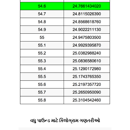
વધુ પાઉન્ડ માટે કિલોગ્રામ ગણતરીઓ