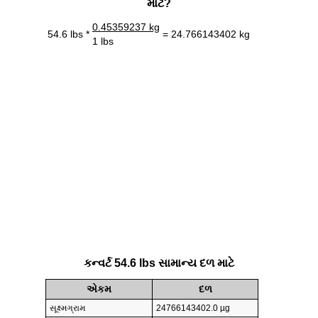
માટે?
0.45359237 kg
54.6 lbs *
= 24.766143402 kg
1 lbs
કન્વર્ટ 54.6 lbs સામાન્ય દળ માટે
એકમ
દળ
સૂક્ષ્મગ્રામ
24766143402.0 µg