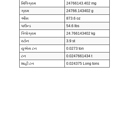
મિલિગ્રામ
24766143.402 mg
ગ્રામ
24766.143402 g
ઔંસ
873.6 oz
પાઉન્ડ
54.6 lbs
કિલોગ્રામ
24.766143402 kg
સ્ટોન
3.9 st
યુએસ ટન
0.0273 ton
ટન
0.0247661434 t
શાહી ટન
0.024375 Long tons