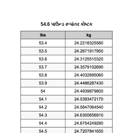
54.6 પાઉન્ડ રૂપાંતર કોષ્ટક