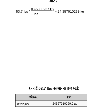
માટે?
0.45359237 kg
53.7 lbs *
= 24.357910269 kg
1 lbs
કન્વર્ટ 53.7 lbs સામાન્ય દળ માટે
એકમ
દળ
સૂક્ષ્મગ્રામ
24357910269.0 µg