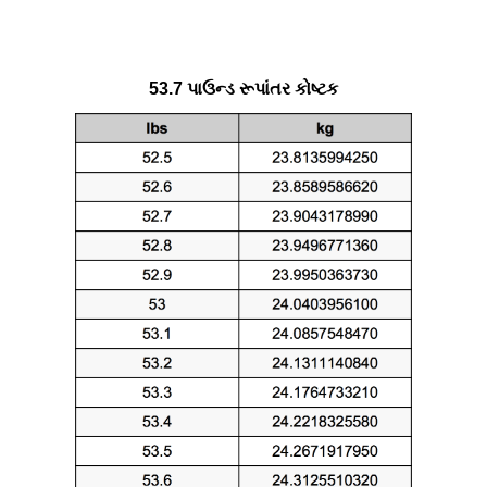
53.7 પાઉન્ડ રૂપાંતર કોષ્ટક