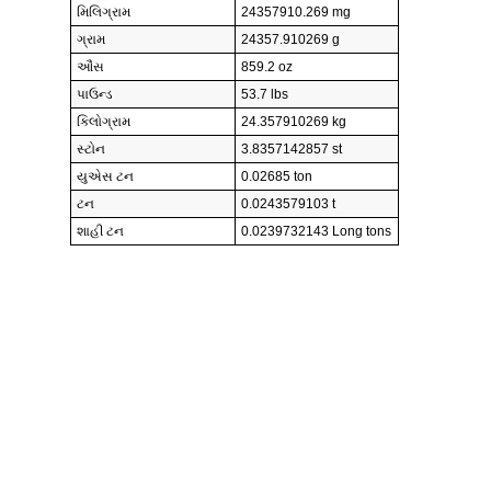
મિલિગ્રામ
24357910.269 mg
ગ્રામ
24357.910269 g
ઔંસ
859.2 oz
પાઉન્ડ
53.7 lbs
કિલોગ્રામ
24.357910269 kg
સ્ટોન
3.8357142857 st
યુએસ ટન
0.02685 ton
ટન
0.0243579103 t
શાહી ટન
0.0239732143 Long tons