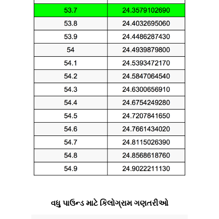
વધુ પાઉન્ડ માટે કિલોગ્રામ ગણતરીઓ