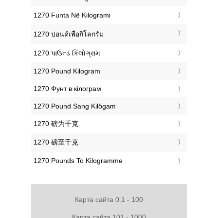
‎1270 Funta Në Kilogrami
‎1270 ปอนด์เพื่อกิโลกรัม
‎1270 પાઉન્ડ કિલોગ્રામ
‎1270 Pound Kilogram
‎1270 Фунт в кілограм
‎1270 Pound Sang Kilôgam
‎1270 磅为千克
‎1270 磅至千克
‎1270 Pounds To Kilogramme
Карта сайта 0.1 - 100
Карта сайта 101 - 1000