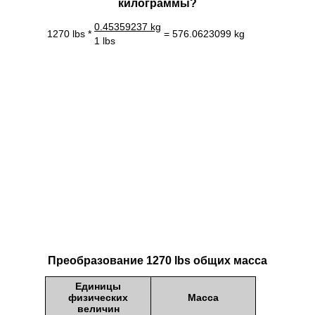
килограммы?
0.45359237 kg
1270 lbs *
= 576.0623099 kg
1 lbs
Преобразование 1270 lbs общих масса
Единицы
физических
Масса
величин