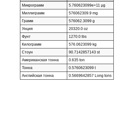
Микрограмм
5.760623099e+11 µg
Миллиграмм
576062309.9 mg
Грамм
576062.3099 g
Унция
20320.0 oz
Фунт
1270.0 lbs
Килограмм
576.0623099 kg
Стоун
90.7142857143 st
Американская тонна
0.635 ton
Тонна
0.5760623099 t
Английская тонна
0.5669642857 Long tons