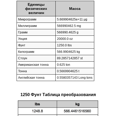
Единицы
физических
Масса
величин
Микрограмм
5.669904625e+11 µg
Миллиграмм
566990462.5 mg
Грамм
566990.4625 g
Унция
20000.0 oz
Фунт
1250.0 lbs
Килограмм
566.9904625 kg
Стоун
89.2857142857 st
Американская тонна
0.625 ton
Тонна
0.5669904625 t
Английская тонна
0.5580357143 Long tons
1250 Фунт Таблица преобразования