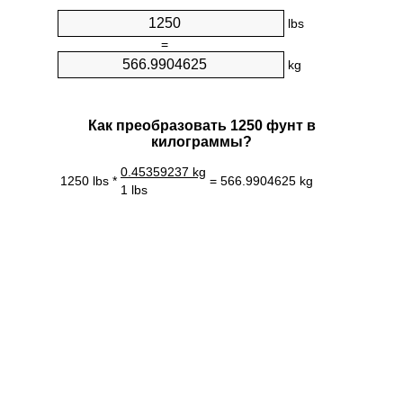
lbs
=
kg
Как преобразовать 1250 фунт в
килограммы?
0.45359237 kg
1250 lbs *
= 566.9904625 kg
1 lbs